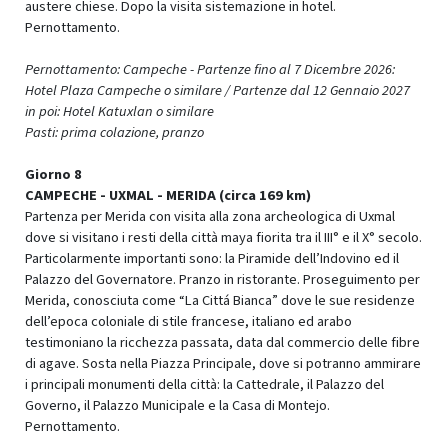
austere chiese. Dopo la visita sistemazione in hotel.
Pernottamento.
Pernottamento: Campeche - Partenze fino al 7 Dicembre 2026:
Hotel Plaza Campeche o similare / Partenze dal 12 Gennaio 2027
in poi: Hotel Katuxlan o similare
Pasti: prima colazione, pranzo
Giorno 8
CAMPECHE - UXMAL - MERIDA (circa 169 km)
Partenza per Merida con visita alla zona archeologica di Uxmal
dove si visitano i resti della città maya fiorita tra il III° e il X° secolo.
Particolarmente importanti sono: la Piramide dell’Indovino ed il
Palazzo del Governatore. Pranzo in ristorante. Proseguimento per
Merida, conosciuta come “La Cittá Bianca” dove le sue residenze
dell’epoca coloniale di stile francese, italiano ed arabo
testimoniano la ricchezza passata, data dal commercio delle fibre
di agave. Sosta nella Piazza Principale, dove si potranno ammirare
i principali monumenti della città: la Cattedrale, il Palazzo del
Governo, il Palazzo Municipale e la Casa di Montejo.
Pernottamento.