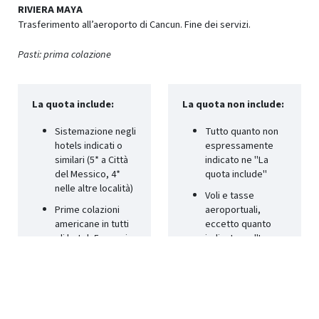
RIVIERA MAYA
Trasferimento all’aeroporto di Cancun. Fine dei servizi.
Pasti: prima colazione
La quota include:
La quota non include:
Sistemazione negli
Tutto quanto non
hotels indicati o
espressamente
similari (5* a Città
indicato ne "La
del Messico, 4*
quota include"
nelle altre località)
Voli e tasse
Prime colazioni
aeroportuali,
americane in tutti
eccetto quanto
gli hotel, 5 pranzi e
indicato ne "La
trattamento in All
quota include"
Inclusive nella
Spese di carattere
Riviera Maya
personale
Tasse e servizio
(bevande, extra,
negli alimenti
ecc.) ed eventuale