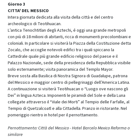
Giorno 3
CITTA' DEL MESSICO
Intera giornata dedicata alla visita della città e del centro
archeologico di Teotihuacan.
L’antica Tenochtitlan degli Aztechi, é oggi una grande metropoli
con più di 18 milioni di abitanti, ricca di monumenti precolombiani e
coloniali. In particolare si visiterà la Piazza della Costituzione detta
Zocalo, che accoglie notevoli edifici tra i quali spiccano la
Cattedrale quale più grande edificio religioso del paese e il
Palazzo Nazionale, sede della presidenza della Repubblica visibile
solo esternamente; visita panoramica del Templo Mayor.
Breve sosta alla Basilica di Nostra Signora di Guadalupe, patrona
del Messico e maggior centro di pellegrinaggi dell’America Latina.
A continuazione si visiterà Teotihuacan o “Luogo ove nascono gli
Dei” in lingua Azteca. Imponenti le piramidi del Sole e della Luna
collegate attraverso il “Viale dei Morti” al Tempio delle Farfalle, al
Tempio di Quetzalcoatl e alla Cittadella. Pranzo in ristorante. Nel
pomeriggio rientro in hotel per il pernottamento.
Pernottamento: Città del Messico -
Hotel Barcelo Mexico Reforma
o
similare