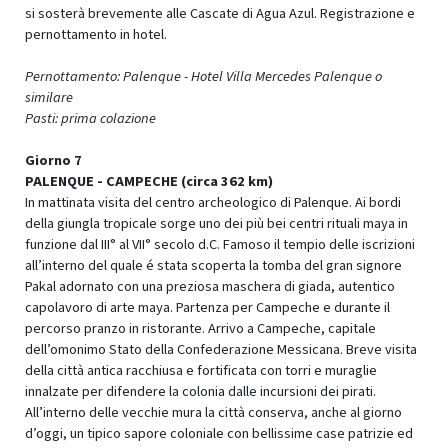
si sosterà brevemente alle Cascate di Agua Azul. Registrazione e
pernottamento in hotel.
Pernottamento: Palenque - Hotel Villa Mercedes Palenque o
similare
Pasti: prima colazione
Giorno 7
PALENQUE - CAMPECHE (circa 362 km)
In mattinata visita del centro archeologico di Palenque. Ai bordi
della giungla tropicale sorge uno dei più bei centri rituali maya in
funzione dal III° al VII° secolo d.C. Famoso il tempio delle iscrizioni
all’interno del quale é stata scoperta la tomba del gran signore
Pakal adornato con una preziosa maschera di giada, autentico
capolavoro di arte maya. Partenza per Campeche e durante il
percorso pranzo in ristorante. Arrivo a Campeche, capitale
dell’omonimo Stato della Confederazione Messicana. Breve visita
della città antica racchiusa e fortificata con torri e muraglie
innalzate per difendere la colonia dalle incursioni dei pirati.
All’interno delle vecchie mura la città conserva, anche al giorno
d’oggi, un tipico sapore coloniale con bellissime case patrizie ed